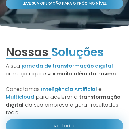
LEVE SUA OPERAÇÃO PARA O PRÓXIMO NÍVEL
Nossas
Soluções
A sua
jornada de transformação digital
começa aqui, e vai
muito além da nuvem.
Conectamos
Inteligência Artificial
e
Multicloud
para acelerar a
transformação
digital
da sua empresa e gerar resultados
reais.
Ver todas